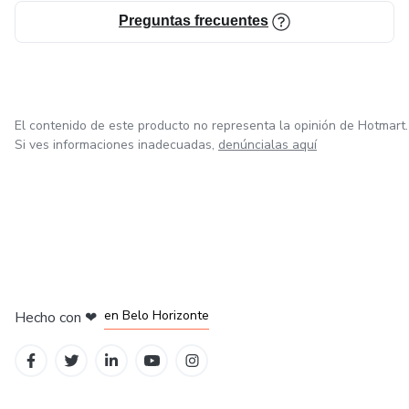
Preguntas frecuentes
El contenido de este producto no representa la opinión de Hotmart.
Si ves informaciones inadecuadas,
denúncialas aquí
en Ciudad de México
en Bogotá
en Amsterdam
en Madrid
en Belo Horizonte
Hecho con
❤