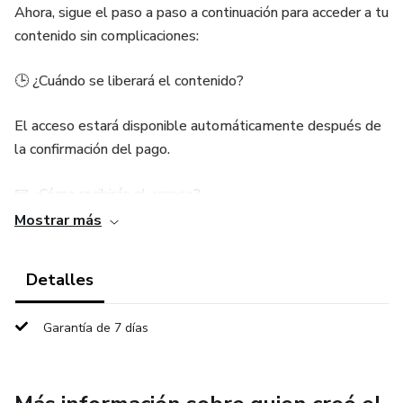
Ahora, sigue el paso a paso a continuación para acceder a tu
contenido sin complicaciones:
🕒 ¿Cuándo se liberará el contenido?
El acceso estará disponible automáticamente después de
la confirmación del pago.
📧 ¿Cómo recibirás el acceso?
Mostrar más
Recibirás un correo electrónico con el título “Información de
acceso a Guion Divino”, enviado desde la dirección:
Detalles
contato@buyguiondivino.store
Garantía de 7 días
Importante: si no encuentras el correo en tu bandeja
principal, revisa también las carpetas de spam, correo no
deseado o promociones.