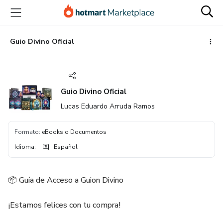
Ir
Ir
Ir
al
a
al
contenido
la
pie
principal
página
de
Guio Divino Oficial
de
página
pago
Guio Divino Oficial
Lucas Eduardo Arruda Ramos
Formato
:
eBooks o Documentos
Idioma
:
Español
📦 Guía de Acceso a Guion Divino
¡Estamos felices con tu compra!