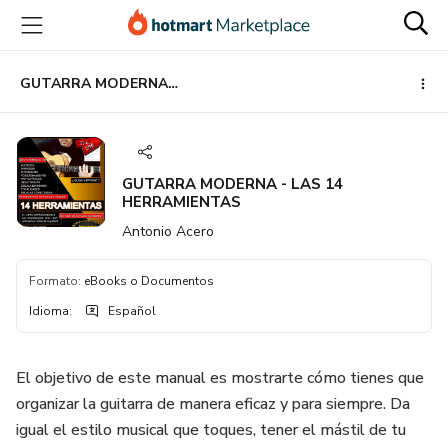
Ir
Ir
Ir
al
a
al
contenido
la
pie
principal
página
de
GUTARRA MODERNA - LAS 14 HERRAMIENTAS
de
página
pago
GUTARRA MODERNA - LAS 14
HERRAMIENTAS
Antonio Acero
Formato
:
eBooks o Documentos
Idioma
:
Español
El objetivo de este manual es mostrarte cómo tienes que
organizar la guitarra de manera eficaz y para siempre. Da
igual el estilo musical que toques, tener el mástil de tu