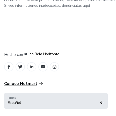
El contenido de este producto no representa la opinión de Hotmart.
Si ves informaciones inadecuadas,
denúncialas aquí
en Ciudad de México
en Bogotá
en Amsterdam
en Madrid
en Belo Horizonte
Hecho con
❤
Conoce Hotmart
Idioma
Español