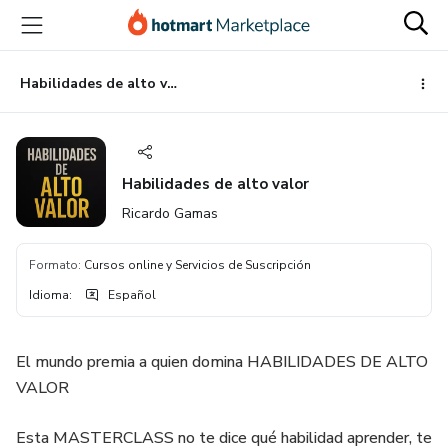
Ir
Ir
Ir
al
a
al
contenido
la
pie
principal
página
de
Habilidades de alto valor
de
página
pago
Habilidades de alto valor
Ricardo Gamas
Formato
:
Cursos online y Servicios de Suscripción
Idioma
:
Español
El mundo premia a quien domina HABILIDADES DE ALTO
VALOR
Esta MASTERCLASS no te dice qué habilidad aprender, te