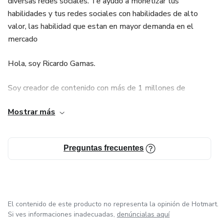
diversas redes sociales. Te ayudo a monetizar tus
habilidades y tus redes sociales con habilidades de alto
valor, las habilidad que estan en mayor demanda en el
mercado
Hola, soy Ricardo Gamas.
Soy creador de contenido con más de 1 millones de
seguidores entre mis diversas redes sociales, donde hablo
Mostrar más
de estoicismo, negocios digitales y desarrollo personal. A
través de reflexiones directas y prácticas, ayudo a las
personas a dejar de postergar su potencial y convertirse en
Preguntas frecuentes
individuos valiosos, enfocados y rentables.
Mi contenido ha conectado con millones de personas que
no solo quieren motivación, sino herramientas reales para
cambiar su mentalidad, su rutina y su manera de generar
El contenido de este producto no representa la opinión de Hotmart.
ingresos.
Si ves informaciones inadecuadas,
denúncialas aquí