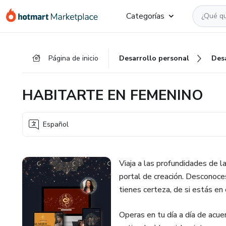
Ir
Ir
Ir
Categorías
al
a
al
contenido
la
pie
principal
página
de
Página de inicio
Desarrollo personal
Des
de
página
pago
HABITARTE EN FEMENINO
Español
Viaja a las profundidades de 
portal de creación. Desconoces
tienes certeza, de si estás en
Operas en tu día a día de acuer