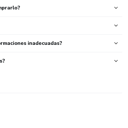
mprarlo?
ormaciones inadecuadas?
s?