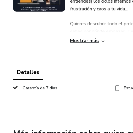
entiendes) los ciclos internos
frustración y caos a tu vida…
Quieres descubrir todo el pote
sabes por dónde empezar…Te s
pero no sabes cómo hacer el vi
Mostrar más
¿Cómo lo viviremos? Durante 4
dimensiones inexploradas de l
profundo, aprendiendo a vivir 
Detalles
como centro creativo y de pode
Garantía de 7 días
Estu