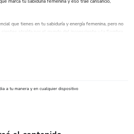
 que marca tu sabiduría femenina y eso trae cansancio,
ncial que tienes en tu sabiduría y energía femenina, pero no
ientes atraída por el mundo del inconsciente y la Sombra,
aje y no perderte en el proceso.
 meses, te acompañaré a hacer un viaje profundo a las
a energía femenina, para que hagas un proceso de sanación
tus ciclos y ritmos femeninos, y empieces a activar tu útero
r en tu vida.
dia a tu manera y en cualquier dispositivo