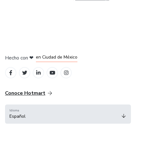
en Bogotá
en Amsterdam
en Madrid
en Ciudad de México
Hecho con
❤
en Belo Horizonte
Conoce Hotmart
Idioma
Español