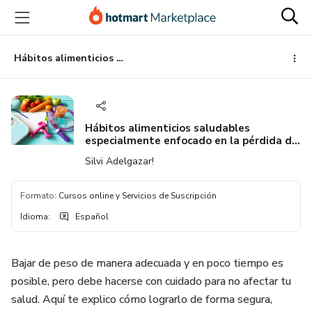
Ir
Ir
Ir
al
a
al
contenido
la
pie
principal
página
de
Hábitos alimenticios saludables especialmente enfocado en la pérdida de peso
de
página
pago
Hábitos alimenticios saludables
especialmente enfocado en la pérdida de
peso
Silvi Adelgazar!
Formato
:
Cursos online y Servicios de Suscripción
Idioma
:
Español
Bajar de peso de manera adecuada y en poco tiempo es
posible, pero debe hacerse con cuidado para no afectar tu
salud. Aquí te explico cómo lograrlo de forma segura,