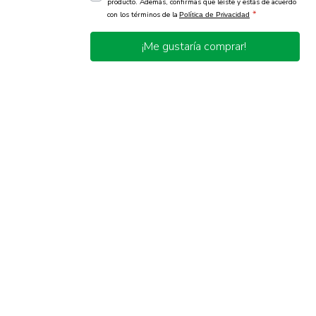
producto. Además, confirmas que leíste y estás de acuerdo
*
con los términos de la
Política de Privacidad
¡Me gustaría comprar!