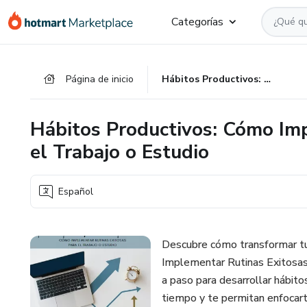
Ir
Ir
Ir
Categorías
al
a
al
contenido
la
pie
principal
página
de
Página de inicio
Hábitos Productivos: Cómo Implementar Rutinas Exitosas para el Trabajo o Estudio
de
página
pago
Hábitos Productivos: Cómo Im
el Trabajo o Estudio
Español
Descubre cómo transformar tu
Implementar Rutinas Exitosas p
a paso para desarrollar hábito
tiempo y te permitan enfocar