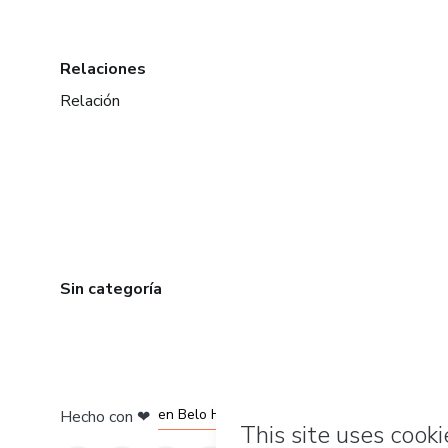
Relaciones
Relación
Sin categoría
en Ciudad de México
en Bogotá
en Amsterdam
en Madrid
en Belo Horizonte
Hecho con
❤