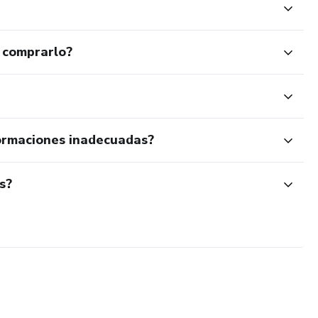
 comprarlo?
ormaciones inadecuadas?
s?