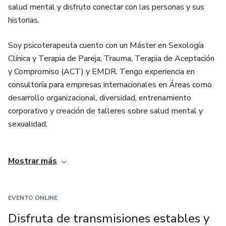
salud mental y disfruto conectar con las personas y sus
historias.
Soy psicoterapeuta cuento con un Máster en Sexología
Clí­nica y Terapia de Pareja, Trauma, Terapia de Aceptación
y Compromiso (ACT) y EMDR. Tengo experiencia en
consultoría para empresas internacionales en Áreas como
desarrollo organizacional, diversidad, entrenamiento
corporativo y creación de talleres sobre salud mental y
sexualidad.
Actualmente me dedico a la psicoterapia, docencia y
Mostrar más
consultoría a nivel nacional e internacional.
EVENTO ONLINE
Disfruta de transmisiones estables y