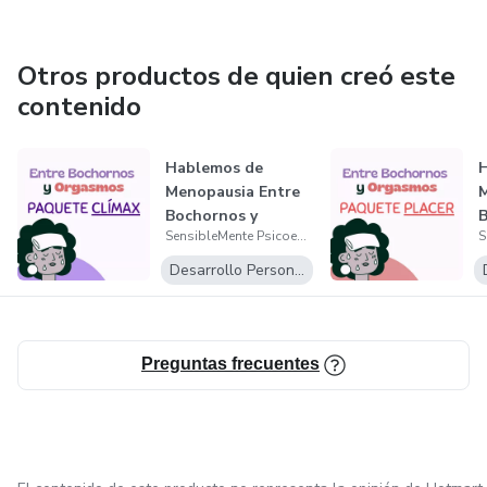
Otros productos de quien creó este
contenido
Hablemos de
Menopausia Entre
M
Bochornos y
B
SensibleMente Psicoeducación
Orgasmos (Paquete
O
C...
P
Desarrollo Personal
Preguntas frecuentes