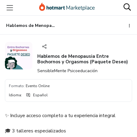
Ir
Ir
Ir
al
a
al
contenido
la
pie
principal
página
de
Hablemos de Menopausia Entre Bochornos y Orgasmos (Paquete Deseo)
de
página
pago
Hablemos de Menopausia Entre
Bochornos y Orgasmos (Paquete Deseo)
SensibleMente Psicoeducación
Formato
:
Evento Online
Idioma
:
Español
✨ Incluye acceso completo a tu experiencia integral
🎓 3 talleres especializados