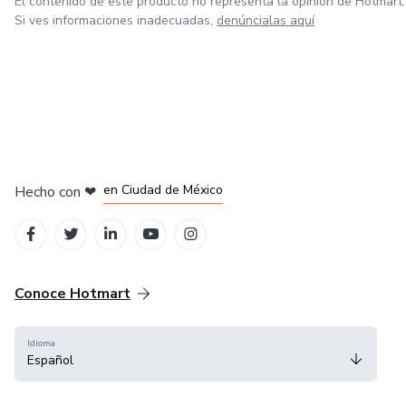
El contenido de este producto no representa la opinión de Hotmart.
Si ves informaciones inadecuadas,
denúncialas aquí
en Bogotá
en Amsterdam
en Madrid
en Ciudad de México
Hecho con
❤
en Belo Horizonte
Conoce Hotmart
Idioma
Español