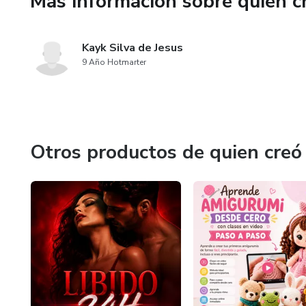
Más información sobre quien c
✔ Ideal para emprender desd
Kayk Silva de Jesus
✔ Acceso inmediato y 100% d
9 Año Hotmarter
Empieza hoy mismo a crear piez
crochet en una fuente de ingr
Otros productos de quien creó