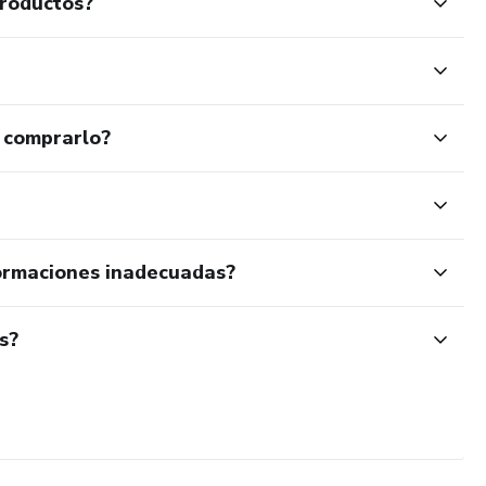
productos?
 comprarlo?
ormaciones inadecuadas?
s?