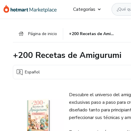
Ir
Ir
Ir
Categorías
al
a
al
contenido
la
pie
principal
página
de
Página de inicio
+200 Recetas de Amigurumi
de
página
pago
+200 Recetas de Amigurumi
Español
Descubre el universo del ami
exclusivas paso a paso para cr
diseñado tanto para principia
perfeccionar sus técnicas y am