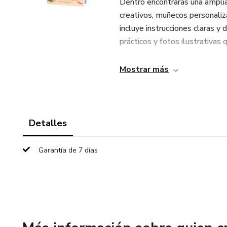
Dentro encontrarás una ampli
creativos, muñecos personali
incluye instrucciones claras y 
prácticos y fotos ilustrativas 
Además, aprenderás las técni
Mostrar más
básicos, aumentos, disminucio
explicado de forma sencilla y v
Este eBook no solo te enseña 
Detalles
oportunidades. Es ideal para 
extra creando y vendiendo am
Garantía de 7 días
✔ 200 recetas paso a paso
✔ Imágenes de alta calidad
✔ Técnicas desde nivel básic