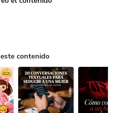
reó el contenido
e casa
igital
as únicas, desarrollar tu creatividad y transformar el
esos. 🧶✨
 este contenido