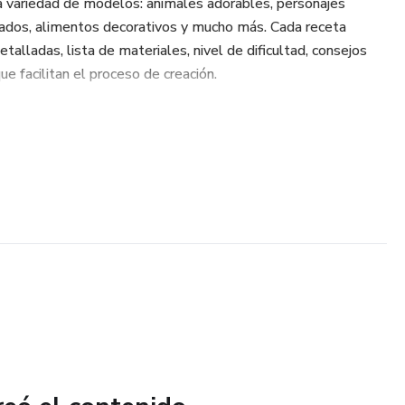
a variedad de modelos: animales adorables, personajes
zados, alimentos decorativos y mucho más. Cada receta
detalladas, lista de materiales, nivel de dificultad, consejos
que facilitan el proceso de creación.
cas fundamentales del crochet, como el nudo mágico, puntos
nes, cambios de color y acabados profesionales, todo
isual.
a tejer, sino que también te abre la puerta a nuevas
quienes buscan un hobby relajante o desean generar ingresos
igurumis.
o hasta avanzado