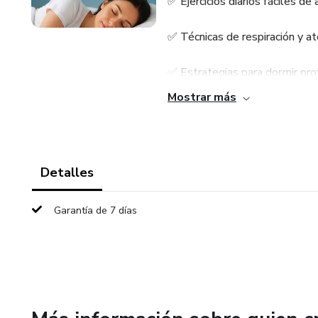
✅ Ejercicios diarios fáciles de
✅ Técnicas de respiración y a
✅ Estrategias para dormir pro
Mostrar más
✅ Un plan guiado que te ayuda a
En solo 3 semanas, aprenderás
y a construir una rutina que t
Detalles
Garantía de 7 días