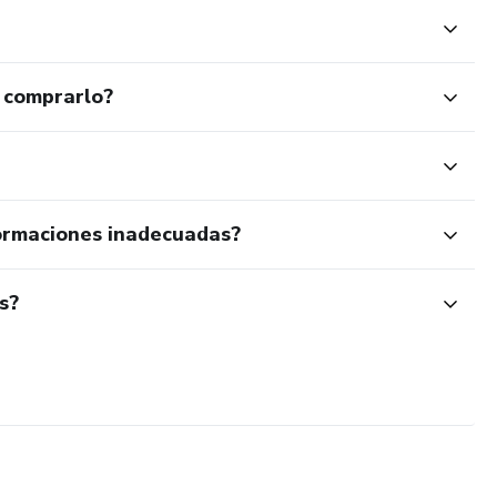
 comprarlo?
ormaciones inadecuadas?
s?