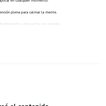
 aplicar en cualquier momento.
tención plena para calmar la mente.
fundamente y despertar con energía.
 recuperar el control y sentir paz en tu día a día.
 a manejar tu ansiedad de forma natural, sin complicaciones,
e devuelva la tranquilidad que tanto deseas.