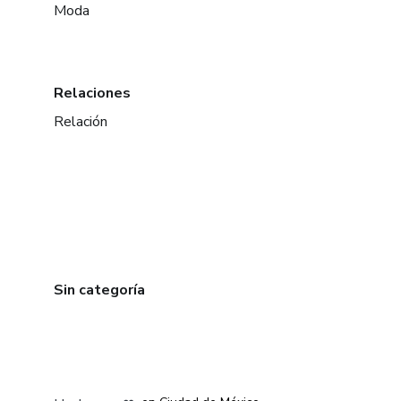
Moda
Relaciones
Relación
Sin categoría
en Bogotá
en Amsterdam
en Madrid