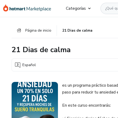
Ir
Ir
Ir
Categorías
al
a
al
contenido
la
pie
principal
página
de
Página de inicio
21 Dias de calma
de
página
pago
21 Dias de calma
Español
es un programa práctico basad
paso para reducir tu ansiedad
En este curso encontrarás: