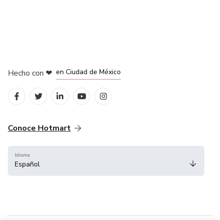
en Bogotá
en Amsterdam
en Madrid
en Ciudad de México
Hecho con
❤
en Belo Horizonte
Conoce Hotmart
Idioma
Español