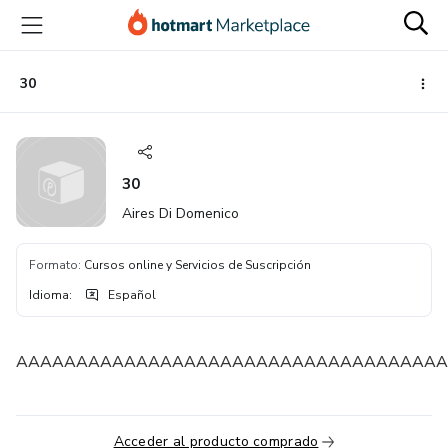
Ir
Ir
Ir
al
a
al
contenido
la
pie
principal
página
de
30
de
página
pago
30
Aires Di Domenico
Formato
:
Cursos online y Servicios de Suscripción
Idioma
:
Español
AAAAAAAAAAAAAAAAAAAAAAAAAAAAAAAAAAAA
Acceder al producto comprado