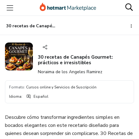
Ir
Ir
Ir
al
a
al
contenido
la
pie
principal
página
de
30 recetas de Canapés Gourmet: prácticos e irresistibles
de
página
pago
30 recetas de Canapés Gourmet:
prácticos e irresistibles
Noraima de los Angeles Ramirez
Formato
:
Cursos online y Servicios de Suscripción
Idioma
:
Español
Descubre cómo transformar ingredientes simples en
bocados elegantes con este recetario diseñado para
quienes desean sorprender sin complicarse. 30 Recetas de