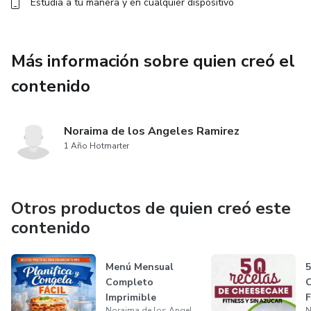
Estudia a tu manera y en cualquier dispositivo
Más información sobre quien creó el
contenido
Noraima de los Angeles Ramirez
1 Año Hotmarter
Otros productos de quien creó este
contenido
Menú Mensual
Completo
Imprimible
F
Noraima de los Angeles Ramirez