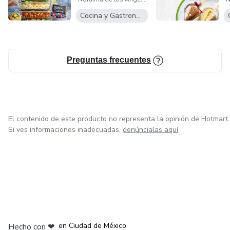
Cocina y Gastronomía
Preguntas frecuentes
El contenido de este producto no representa la opinión de Hotmart.
Si ves informaciones inadecuadas,
denúncialas aquí
en Bogotá
en Amsterdam
en Madrid
en Ciudad de México
Hecho con
❤