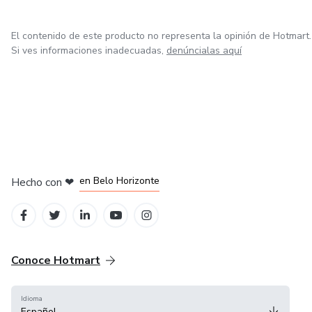
El contenido de este producto no representa la opinión de Hotmart.
Si ves informaciones inadecuadas,
denúncialas aquí
en Ciudad de México
en Bogotá
en Amsterdam
en Madrid
en Belo Horizonte
Hecho con
❤
Conoce Hotmart
Idioma
Español