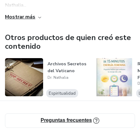
Nathalia...
Mostrar más
Otros productos de quien creó este
contenido
Archivos Secretos
R
del Vaticano
M
Dr. Nathalia
D
Espiritualidad
Preguntas frecuentes