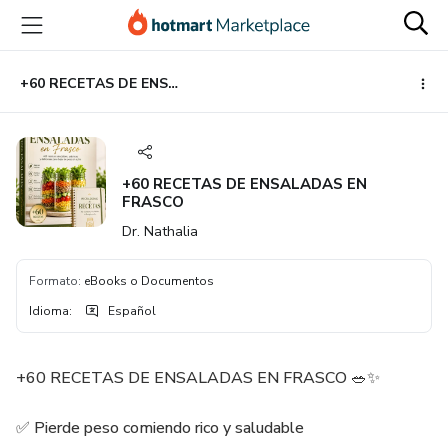
Ir
Ir
Ir
al
a
al
contenido
la
pie
principal
página
de
+60 RECETAS DE ENSALADAS EN FRASCO
de
página
pago
+60 RECETAS DE ENSALADAS EN
FRASCO
Dr. Nathalia
Formato
:
eBooks o Documentos
Idioma
:
Español
+60 RECETAS DE ENSALADAS EN FRASCO 🥗✨
✅ Pierde peso comiendo rico y saludable