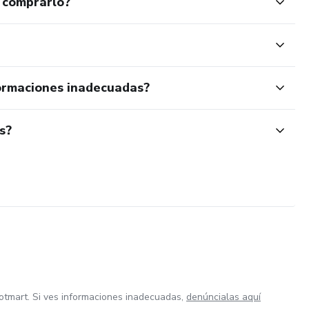
 comprarlo?
ormaciones inadecuadas?
s?
otmart. Si ves informaciones inadecuadas,
denúncialas aquí