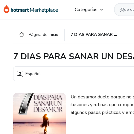
Ir
Ir
Ir
Categorías
al
a
al
contenido
la
pie
principal
página
de
Página de inicio
7 DIAS PARA SANAR UN DESAMOR
de
página
pago
7 DIAS PARA SANAR UN DE
Español
Un desamor duele porque no s
ilusiones y rutinas que compart
algunos pasos prácticos y em