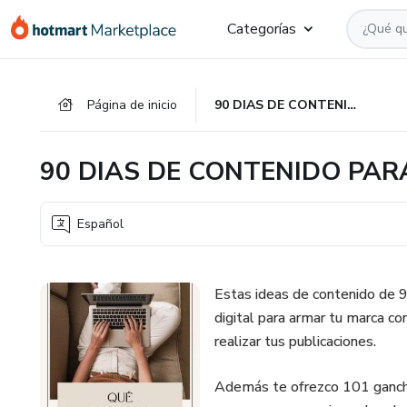
Ir
Ir
Ir
Categorías
al
a
al
contenido
la
pie
principal
página
de
Página de inicio
90 DIAS DE CONTENIDO PARA REDES SOCIALES
de
página
pago
90 DIAS DE CONTENIDO PAR
Español
Estas ideas de contenido de 9
digital para armar tu marca co
realizar tus publicaciones.
Además te ofrezco 101 ganchos