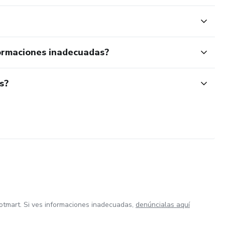
ormaciones inadecuadas?
s?
otmart. Si ves informaciones inadecuadas,
denúncialas aquí