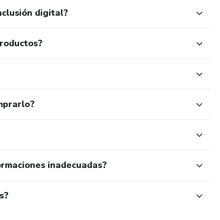
clusión digital?
productos?
mprarlo?
ormaciones inadecuadas?
s?