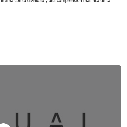
íntima con la divinidad y una comprensión más rica de la
r, se busca una transformación interna que pueda conducir a
patía y desarrollo personal. Se considera un camino para la
rconexión de todas las cosas y la unidad subyacente en el
omover un sentido de responsabilidad hacia los demás y
funda con la humanidad y el entorno.