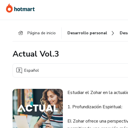
Ir
Ir
Ir
al
a
al
contenido
la
pie
principal
página
de
Página de inicio
Desarrollo personal
Des
de
página
pago
Actual Vol.3
Español
Estudiar el Zohar en la actual
1. Profundización Espiritual:
El Zohar ofrece una perspectiv