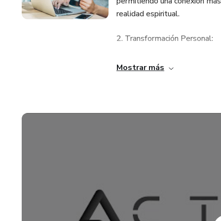
permitiendo una conexión más 
realidad espiritual.
2. Transformación Personal:
A través del estudio del Zoha
Mostrar más
un mayor autoconocimiento, em
evolución espiritual y moral.
3. Conexión Universal:
El Zohar enseña sobre la inte
universo. Estudiarlo puede pr
fomentar una conexión más pro
Cada mes abrimos un Modulo:
Modulo 1- 1/31/24