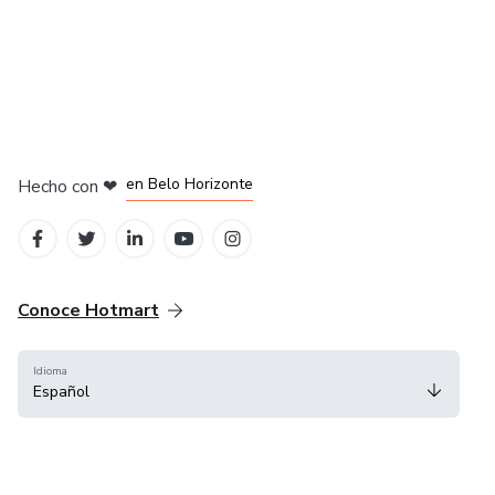
en Ciudad de México
en Bogotá
en Amsterdam
en Madrid
en Belo Horizonte
Hecho con
❤
Conoce Hotmart
Idioma
Español