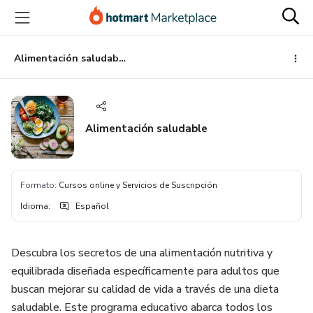
Ir
Ir
Ir
al
a
al
contenido
la
pie
principal
página
de
Alimentación saludable
de
página
pago
Alimentación saludable
Formato
:
Cursos online y Servicios de Suscripción
Idioma
:
Español
Descubra los secretos de una alimentación nutritiva y
equilibrada diseñada específicamente para adultos que
buscan mejorar su calidad de vida a través de una dieta
saludable. Este programa educativo abarca todos los