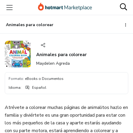
Ir
Ir
Ir
al
a
al
contenido
la
pie
principal
página
de
Animales para colorear
de
página
pago
Animales para colorear
Maydelen Agreda
Formato
:
eBooks o Documentos
Idioma
:
Español
Atrévete a colorear muchas páginas de animalitos hazlo en
familia y diviértete es una gran oportunidad para estar con
los más pequeños de la casa y aparte estarás ayudando
con su parte motora, estará aprendiendo a colorear y a