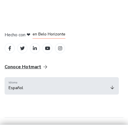
en Ciudad de México
en Bogotá
en Amsterdam
en Madrid
en Belo Horizonte
Hecho con
❤
Conoce Hotmart
Idioma
Español