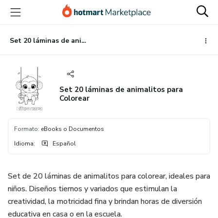
Ir
Ir
Ir
al
a
al
contenido
la
pie
principal
página
de
Set 20 láminas de animalitos para Colorear
de
página
pago
Set 20 láminas de animalitos para
Colorear
Formato
:
eBooks o Documentos
Idioma
:
Español
Set de 20 láminas de animalitos para colorear, ideales para
niños. Diseños tiernos y variados que estimulan la
creatividad, la motricidad fina y brindan horas de diversión
educativa en casa o en la escuela.