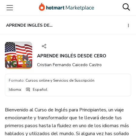
Ir
Ir
Ir
al
a
al
contenido
la
pie
principal
página
de
APRENDE INGLÉS DESDE CERO
de
página
pago
APRENDE INGLÉS DESDE CERO
Cristian Fernando Caicedo Castro
Formato
:
Cursos online y Servicios de Suscripción
Idioma
:
Español
Bienvenido al Curso de Inglés para Principiantes, un viaje
emocionante y transformador que te llevará desde tus
primeros pasos hasta la fluidez en uno de los idiomas más
hablados y utilizados del mundo. Si alguna vez has soñado