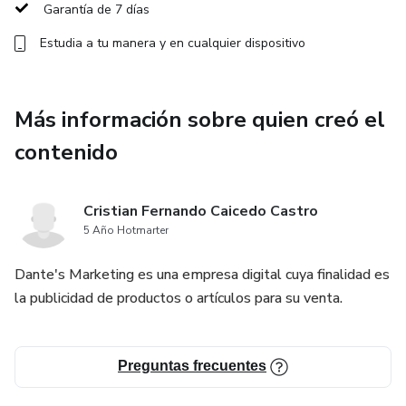
Garantía de 7 días
Lo que Vas a Aprender: Un Curso Completo y Accesible
Estudia a tu manera y en cualquier dispositivo
1. Fundamentos del Inglés: Tu Primer Paso Hacia el
Dominio del Idioma
Más información sobre quien creó el
Comenzaremos con lo esencial: el alfabeto inglés, la
contenido
pronunciación correcta de las letras y los sonidos que hacen
que el inglés suene tan distinto a otros idiomas. Cada
Cristian Fernando Caicedo Castro
lección se centra en una base sólida para que puedas leer,
5 Año Hotmarter
escribir y hablar con confianza desde el primer día.
Dante's Marketing es una empresa digital cuya finalidad es
2. Vocabulario Diario: Lo que Necesitas Saber para
la publicidad de productos o artículos para su venta.
Comunicarte
Con el objetivo de hacerte sentir cómodo en situaciones
Preguntas frecuentes
cotidianas, aprenderás palabras y frases que se usan a
diario. Desde cómo saludar a alguien, hasta cómo hacer