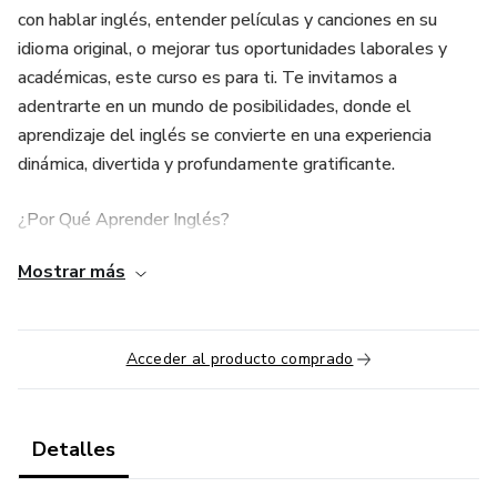
con hablar inglés, entender películas y canciones en su
idioma original, o mejorar tus oportunidades laborales y
académicas, este curso es para ti. Te invitamos a
adentrarte en un mundo de posibilidades, donde el
aprendizaje del inglés se convierte en una experiencia
dinámica, divertida y profundamente gratificante.
¿Por Qué Aprender Inglés?
Mostrar más
En el mundo globalizado de hoy, el inglés se ha convertido
en la lengua universal para la comunicación. Ya sea que
desees viajar, estudiar en el extranjero, acceder a mejores
Acceder al producto comprado
empleos o simplemente disfrutar de un cine, música y
literatura rica, el inglés abre puertas a todo un nuevo
universo. Este curso ha sido diseñado para facilitar tu
aprendizaje desde cero, sin importar tu edad o tu
Detalles
experiencia previa con el idioma.