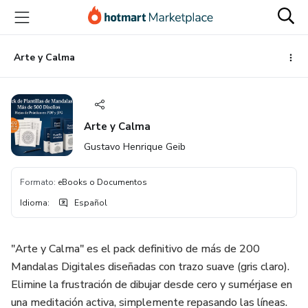
Ir
Ir
Ir
al
a
al
contenido
la
pie
principal
página
de
Arte y Calma
de
página
pago
Arte y Calma
Gustavo Henrique Geib
Formato
:
eBooks o Documentos
Idioma
:
Español
"Arte y Calma" es el pack definitivo de más de 200
Mandalas Digitales diseñadas con trazo suave (gris claro).
Elimine la frustración de dibujar desde cero y sumérjase en
una meditación activa, simplemente repasando las líneas.