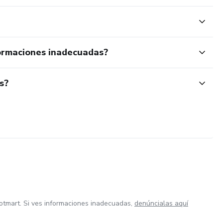
ormaciones inadecuadas?
s?
otmart. Si ves informaciones inadecuadas,
denúncialas aquí