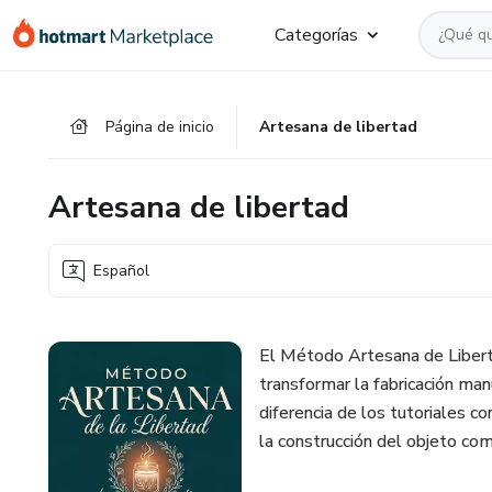
Ir
Ir
Ir
Categorías
al
a
al
contenido
la
pie
principal
página
de
Página de inicio
Artesana de libertad
de
página
pago
Artesana de libertad
Español
El Método Artesana de Libert
transformar la fabricación ma
diferencia de los tutoriales co
la construcción del objeto com