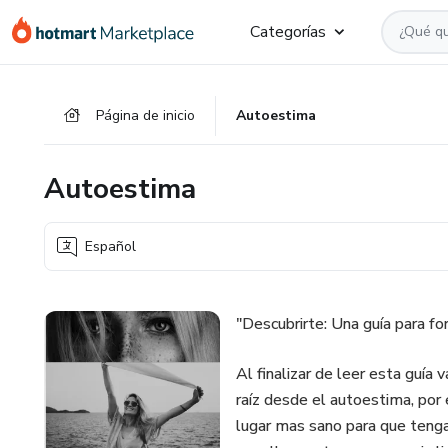
Ir
Ir
Ir
Categorías
al
a
al
contenido
la
pie
principal
página
de
Página de inicio
Autoestima
de
página
pago
Autoestima
Español
"Descubrirte: Una guía para fo
Al finalizar de leer esta guía 
raíz desde el autoestima, por
lugar mas sano para que tengas