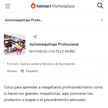
Ir
Ir
Ir
al
a
al
contenido
la
pie
principal
página
de
Automaquillaje Profesional
de
página
pago
Automaquillaje Profesional
NATIVIDAD CASTILLO MUÑIZ
Formato
:
Cursos online y Servicios de Suscripción
Idioma
:
Español
Curso para aprender a maquillarse profesionalmente como
lo hacen los grandes maquillistas, aqui conoceras los
productos a ocupar y el procedimiento adecuado.