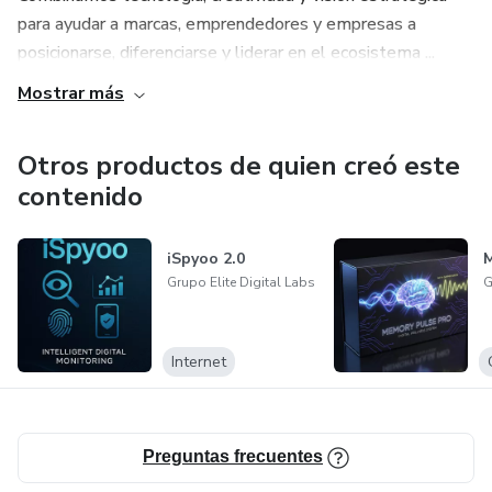
para ayudar a marcas, emprendedores y empresas a
posicionarse, diferenciarse y liderar en el ecosistema ...
Mostrar más
Otros productos de quien creó este
contenido
iSpyoo 2.0
M
Grupo Elite Digital Labs
G
Internet
Preguntas frecuentes