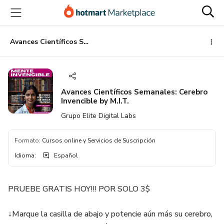
Ir
Ir
Ir
al
a
al
contenido
la
pie
principal
página
de
Avances Científicos Semanales: Cerebro Invencible by M.I.T.
de
página
pago
Avances Científicos Semanales: Cerebro
Invencible by M.I.T.
Grupo Elite Digital Labs
Formato
:
Cursos online y Servicios de Suscripción
Idioma
:
Español
PRUEBE GRATIS HOY!!! POR SOLO 3$
↓Marque la casilla de abajo y potencie aún más su cerebro,