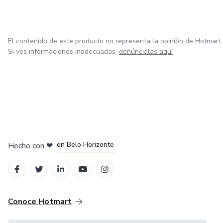
El contenido de este producto no representa la opinión de Hotmart.
Si ves informaciones inadecuadas,
denúncialas aquí
en Ciudad de México
en Bogotá
en Amsterdam
en Madrid
en Belo Horizonte
Hecho con
❤
Conoce Hotmart