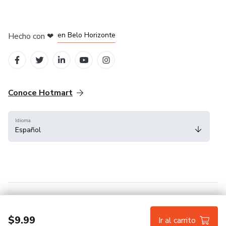
en Ciudad de México
en Bogotá
en Amsterdam
en Madrid
en Belo Horizonte
Hecho con
❤
Conoce Hotmart
Idioma
Español
FAQ
Términos
Privacidad
Cookies
$9.99
Ir al carrito