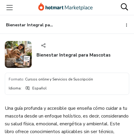
Ir
Ir
Ir
al
a
al
contenido
la
pie
principal
página
de
Bienestar Integral para Mascotas
de
página
pago
Bienestar Integral para Mascotas
Formato
:
Cursos online y Servicios de Suscripción
Idioma
:
Español
Una guía profunda y accesible que enseña cómo cuidar a tu
mascota desde un enfoque holístico, es decir, considerando
su salud física, emocional, energética y ambiental. Este
libro ofrece conocimientos aplicables sin ser técnico,