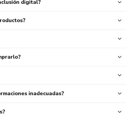
clusión digital?
productos?
mprarlo?
ormaciones inadecuadas?
s?