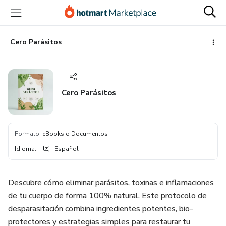
Ir
Ir
Ir
al
a
al
contenido
la
pie
principal
página
de
Cero Parásitos
de
página
pago
Cero Parásitos
Formato
:
eBooks o Documentos
Idioma
:
Español
Descubre cómo eliminar parásitos, toxinas e inflamaciones
de tu cuerpo de forma 100% natural. Este protocolo de
desparasitación combina ingredientes potentes, bio-
protectores y estrategias simples para restaurar tu