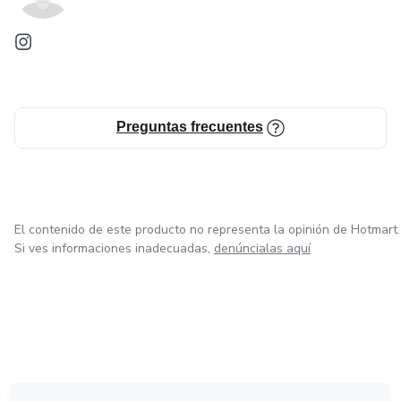
Preguntas frecuentes
El contenido de este producto no representa la opinión de Hotmart.
Si ves informaciones inadecuadas,
denúncialas aquí
en Bogotá
en Amsterdam
en Madrid