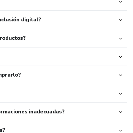
clusión digital?
productos?
mprarlo?
ormaciones inadecuadas?
s?