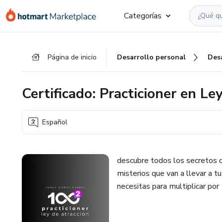
Ir
Ir
Ir
Categorías
al
a
al
contenido
la
pie
principal
página
de
Página de inicio
Desarrollo personal
Des
de
página
pago
Certificado: Practicioner en L
Español
descubre todos los secretos d
misterios que van a llevar a t
necesitas para multiplicar por