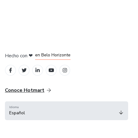
en Ciudad de México
en Bogotá
en Amsterdam
en Madrid
en Belo Horizonte
Hecho con
❤
Conoce Hotmart
Idioma
Español