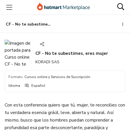
Ir
Ir
Ir
al
a
al
contenido
la
pie
principal
página
de
CF - No te subestimes, eres mujer
de
página
pago
CF - No te subestimes, eres mujer
KORADI SAS
Formato
:
Cursos online y Servicios de Suscripción
Idioma
:
Español
Con esta conferencia quiero que tú, mujer, te reconcilies con
tu verdadera esencia grácil, leve, abierta y natural. Así
mismo, busco que los hombres puedan comprender a
profundidad esa parte desconcertante, paradójica y