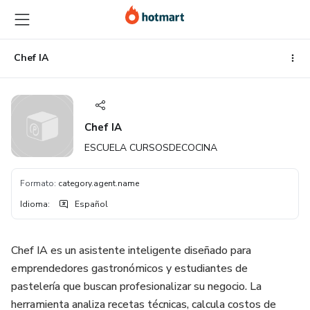
Ir
Ir
Ir
al
a
al
contenido
la
pie
principal
página
de
Chef IA
de
página
pago
Chef IA
ESCUELA CURSOSDECOCINA
Formato
:
category.agent.name
Idioma
:
Español
Chef IA es un asistente inteligente diseñado para
emprendedores gastronómicos y estudiantes de
pastelería que buscan profesionalizar su negocio. La
herramienta analiza recetas técnicas, calcula costos de