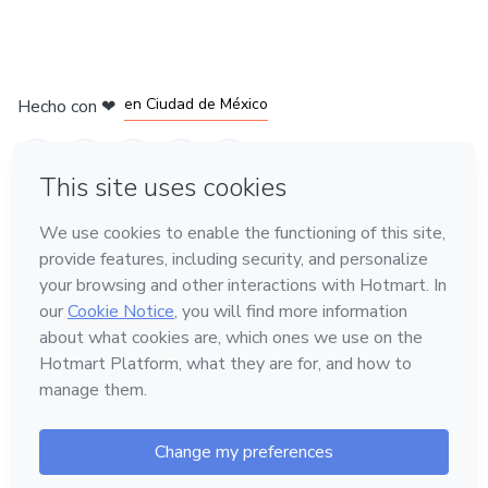
en Bogotá
en Amsterdam
en Madrid
en Ciudad de México
Hecho con
❤
en Belo Horizonte
Conoce Hotmart
Idioma
Español
FAQ
Términos
Privacidad
Cookies