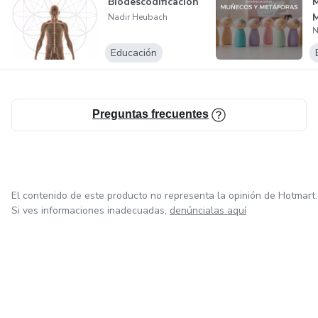
Biodescodificación
M
M
Nadir Heubach
N
Educación
Preguntas frecuentes
El contenido de este producto no representa la opinión de Hotmart.
Si ves informaciones inadecuadas,
denúncialas aquí