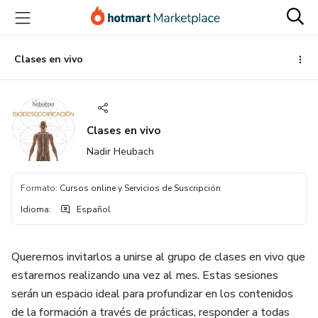
Ir
Ir
Ir
al
a
al
contenido
la
pie
principal
página
de
Clases en vivo
de
página
pago
Clases en vivo
Nadir Heubach
Formato
:
Cursos online y Servicios de Suscripción
Idioma
:
Español
Queremos invitarlos a unirse al grupo de clases en vivo que
estaremos realizando una vez al mes. Estas sesiones
serán un espacio ideal para profundizar en los contenidos
de la formación a través de prácticas, responder a todas