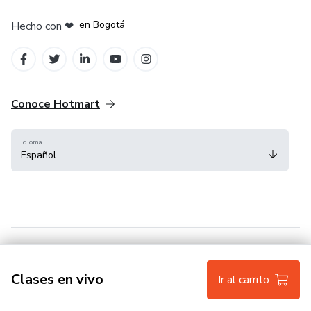
en Amsterdam
en Bogotá
Hecho con
❤
en Belo Horizonte
en Ciudad de México
en Madrid
Conoce Hotmart
Idioma
Español
FAQ
Términos
Privacidad
Cookies
Clases en vivo
Ir al carrito
Hotmart — 2011-2026 © Todos los derechos reservados.