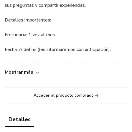
sus preguntas y compartir experiencias.
Detalles importantes:
Frecuencia: 1 vez al mes.
Fecha: A definir (les informaremos con anticipación).
Actividades: Prácticas, preguntas y respuestas, y mucho
aprendizaje en comunidad.
Mostrar más
Les recomendamos unirse para aprovechar al máximo esta
formación y resolver todas sus dudas en un espacio de
Acceder al producto comprado
interacción directa. ¡Nos encantaría contar con su
participación!
Detalles
Si tienen alguna consulta, no duden en contactarnos.