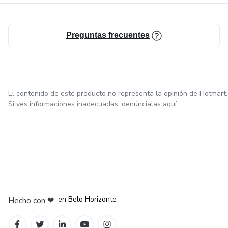
Preguntas frecuentes
El contenido de este producto no representa la opinión de Hotmart.
Si ves informaciones inadecuadas,
denúncialas aquí
en Ciudad de México
en Bogotá
en Amsterdam
en Madrid
en Belo Horizonte
Hecho con
❤