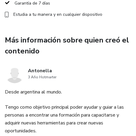
para asegurar que tu alimentación sea segura y deliciosa.
Garantía de 7 días
Estudia a tu manera y en cualquier dispositivo
Desayunos, almuerzos y cenas: Un menú completo para tu
día a día, con recetas para cada momento del día.
Más información sobre quien creó el
Postres irresistibles: Desde galletas hasta tortas sin
gluten, perfectos para satisfacer tus antojos sin
contenido
comprometer tu dieta.
Antonella
Ingredientes accesibles: Consejos sobre cómo sustituir
3 Año Hotmarter
ingredientes y dónde conseguir productos sin gluten
fácilmente.
Desde argentina al mundo.
Consejos para evitar la contaminación cruzada: Instrucciones
Tengo como objetivo principal poder ayudar y guiar a las
claras para que cocines de forma segura en una cocina
personas a encontrar una formación para capacitarse y
compartida con personas que consumen gluten.
adquirir nuevas herramientas para crear nuevas
oportunidades.
Este ebook no solo es una colección de recetas, sino