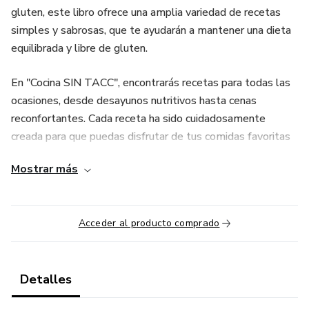
gluten, este libro ofrece una amplia variedad de recetas
simples y sabrosas, que te ayudarán a mantener una dieta
equilibrada y libre de gluten.
En "Cocina SIN TACC", encontrarás recetas para todas las
ocasiones, desde desayunos nutritivos hasta cenas
reconfortantes. Cada receta ha sido cuidadosamente
creada para que puedas disfrutar de tus comidas favoritas
sin perder sabor ni textura. Además, los ingredientes
Mostrar más
utilizados son accesibles y fáciles de encontrar, lo que hace
que estas preparaciones sean ideales para cualquier
persona que quiera cocinar sin gluten.
Acceder al producto comprado
¿Qué encontrarás en este ebook?
Recetas sin gluten: Todas las recetas están 100% libres
Detalles
de gluten, con alternativas a ingredientes tradicionales