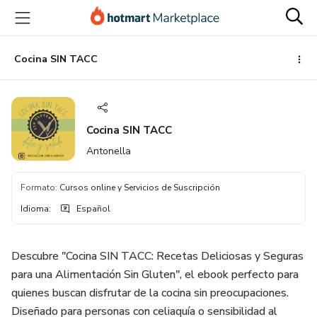
Ir
Ir
Ir
al
a
al
contenido
la
pie
principal
página
de
Cocina SIN TACC
de
página
pago
Cocina SIN TACC
Antonella
Formato
:
Cursos online y Servicios de Suscripción
Idioma
:
Español
Descubre "Cocina SIN TACC: Recetas Deliciosas y Seguras
para una Alimentación Sin Gluten", el ebook perfecto para
quienes buscan disfrutar de la cocina sin preocupaciones.
Diseñado para personas con celiaquía o sensibilidad al