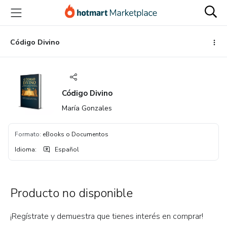
Ir
Ir
Ir
al
a
al
contenido
la
pie
principal
página
de
Código Divino
de
página
pago
Código Divino
María Gonzales
Formato
:
eBooks o Documentos
Idioma
:
Español
Producto no disponible
¡Regístrate y demuestra que tienes interés en comprar!