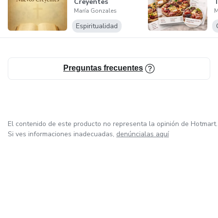
Creyentes
T
María Gonzales
M
Espiritualidad
Preguntas frecuentes
El contenido de este producto no representa la opinión de Hotmart.
Si ves informaciones inadecuadas,
denúncialas aquí
en Ciudad de México
en Bogotá
en Amsterdam
en Madrid