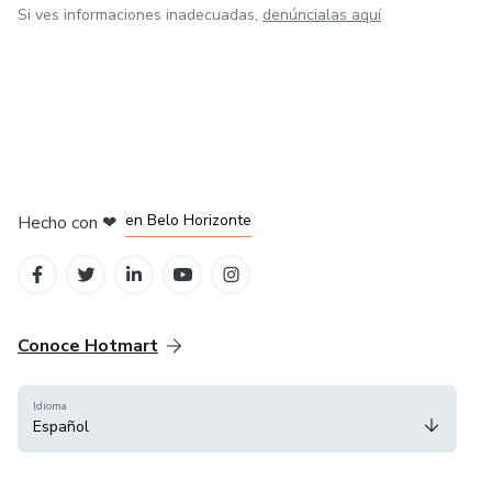
Si ves informaciones inadecuadas,
denúncialas aquí
en Ciudad de México
en Bogotá
en Amsterdam
en Madrid
en Belo Horizonte
Hecho con
❤
Conoce Hotmart
Idioma
Español