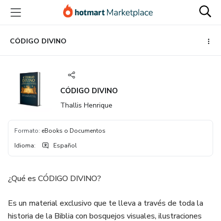
Ir
Ir
Ir
al
a
al
contenido
la
pie
principal
página
de
CÓDIGO DIVINO
de
página
pago
CÓDIGO DIVINO
Thallis Henrique
Formato
:
eBooks o Documentos
Idioma
:
Español
¿Qué es CÓDIGO DIVINO?
Es un material exclusivo que te lleva a través de toda la
historia de la Biblia con bosquejos visuales, ilustraciones