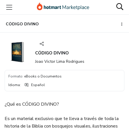
Ir
Ir
Ir
al
a
al
contenido
la
pie
principal
página
de
CÓDIGO DIVINO
de
página
pago
CÓDIGO DIVINO
Joao Victor Lima Rodrigues
Formato
:
eBooks o Documentos
Idioma
:
Español
¿Qué es CÓDIGO DIVINO?
Es un material exclusivo que te lleva a través de toda la
historia de la Biblia con bosquejos visuales, ilustraciones