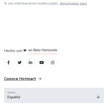
Si ves informaciones inadecuadas,
denúncialas aquí
en Ciudad de México
en Bogotá
en Amsterdam
en Madrid
en Belo Horizonte
Hecho con
❤
Conoce Hotmart
Idioma
Español