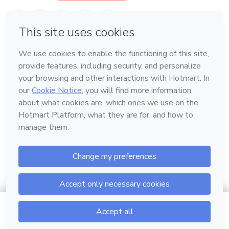
en Belo Horizonte
Conoce Hotmart
Idioma
Español
FAQ
Términos
Privacidad
Cookies
Hotmart — 2011-2026 © Todos los derechos reservados.
$9.90
Ir al carrito