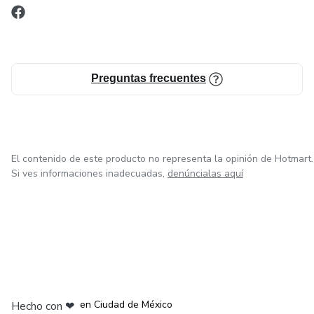
Preguntas frecuentes
El contenido de este producto no representa la opinión de Hotmart.
Si ves informaciones inadecuadas,
denúncialas aquí
en Bogotá
en Amsterdam
en Madrid
en Ciudad de México
Hecho con
❤