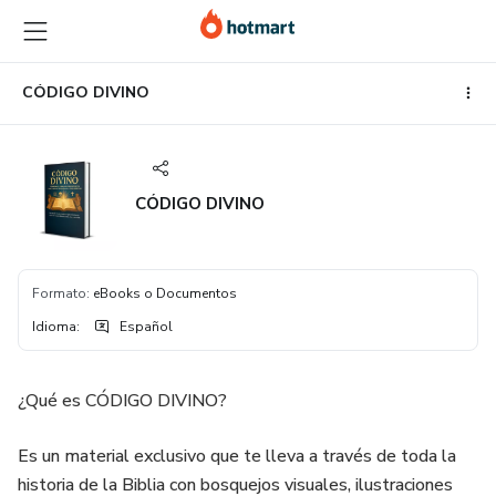
Ir
Ir
Ir
al
a
al
contenido
la
pie
principal
página
de
CÓDIGO DIVINO
de
página
pago
CÓDIGO DIVINO
Formato
:
eBooks o Documentos
Idioma
:
Español
¿Qué es CÓDIGO DIVINO?
Es un material exclusivo que te lleva a través de toda la
historia de la Biblia con bosquejos visuales, ilustraciones