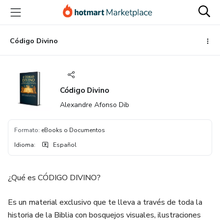
Ir
Ir
Ir
al
a
al
contenido
la
pie
principal
página
de
Código Divino
de
página
pago
Código Divino
Alexandre Afonso Dib
Formato
:
eBooks o Documentos
Idioma
:
Español
¿Qué es CÓDIGO DIVINO?
Es un material exclusivo que te lleva a través de toda la
historia de la Biblia con bosquejos visuales, ilustraciones