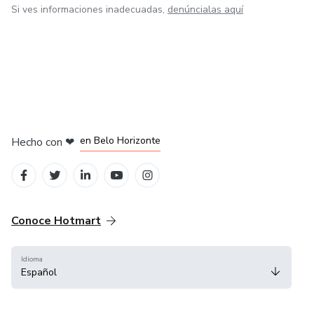
Si ves informaciones inadecuadas,
denúncialas aquí
en Ciudad de México
en Bogotá
en Amsterdam
en Madrid
en Belo Horizonte
Hecho con
❤
Conoce Hotmart
Idioma
Español