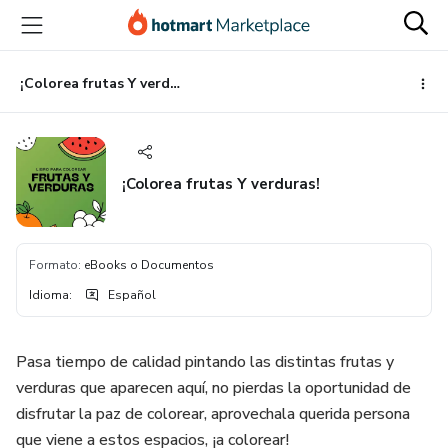
Ir
Ir
Ir
al
a
al
contenido
la
pie
principal
página
de
¡Colorea frutas Y verduras!
de
página
pago
¡Colorea frutas Y verduras!
Formato
:
eBooks o Documentos
Idioma
:
Español
Pasa tiempo de calidad pintando las distintas frutas y
verduras que aparecen aquí, no pierdas la oportunidad de
disfrutar la paz de colorear, aprovechala querida persona
que viene a estos espacios, ¡a colorear!