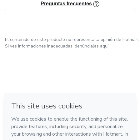
Preguntas frecuentes
El contenido de este producto no representa la opinión de Hotmart.
Si ves informaciones inadecuadas,
denúncialas aquí
en Bogotá
en Amsterdam
en Madrid
en Ciudad de México
Hecho con
❤
en Belo Horizonte