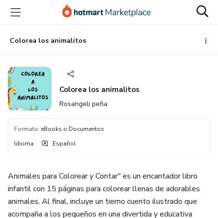
Ir
Ir
Ir
al
a
al
contenido
la
pie
principal
página
de
Colorea los animalitos
de
página
pago
Colorea los animalitos
Rosangeli peña
Formato
:
eBooks o Documentos
Idioma
:
Español
Animales para Colorear y Contar" es un encantador libro
infantil con 15 páginas para colorear llenas de adorables
animales. Al final, incluye un tierno cuento ilustrado que
acompaña a los pequeños en una divertida y educativa