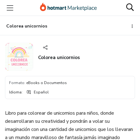
Ir
Ir
Ir
al
a
al
contenido
la
pie
principal
página
de
Colorea unicornios
de
página
pago
Colorea unicornios
Formato
:
eBooks o Documentos
Idioma
:
Español
Libro para colorear de unicornios para niños, donde
desarrollaran su creatividad y pondrán a volar su
imaginación con una cantidad de unicornios que los llevaran
a un mundo maravilloso de fantasía jamás imaginado