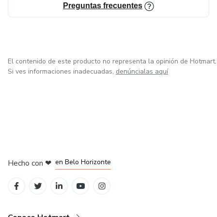
Preguntas frecuentes
El contenido de este producto no representa la opinión de Hotmart.
Si ves informaciones inadecuadas,
denúncialas aquí
en Ciudad de México
en Bogotá
en Amsterdam
en Madrid
en Belo Horizonte
Hecho con
❤