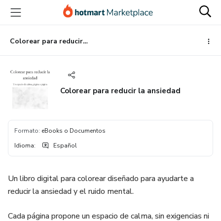
Ir
Ir
Ir
al
a
al
contenido
la
pie
principal
página
de
Colorear para reducir la ansiedad
de
página
pago
Colorear para reducir la ansiedad
Formato
:
eBooks o Documentos
Idioma
:
Español
Un libro digital para colorear diseñado para ayudarte a
reducir la ansiedad y el ruido mental.
Cada página propone un espacio de calma, sin exigencias ni