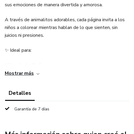
sus emociones de manera divertida y amorosa.
A través de animalitos adorables, cada página invita a los
niños a colorear mientras hablan de lo que sienten, sin
juicios ni presiones.
✨ Ideal para:
Niños de 4 a 8 años
Mostrar más
Familias conscientes
Detalles
Educadores y terapeutas infantiles
Garantía de 7 días