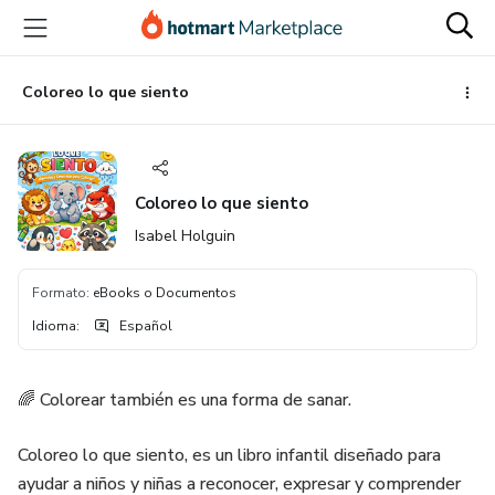
Ir
Ir
Ir
al
a
al
contenido
la
pie
principal
página
de
Coloreo lo que siento
de
página
pago
Coloreo lo que siento
Isabel Holguin
Formato
:
eBooks o Documentos
Idioma
:
Español
🌈 Colorear también es una forma de sanar.
Coloreo lo que siento, es un libro infantil diseñado para
ayudar a niños y niñas a reconocer, expresar y comprender