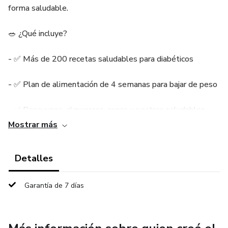
forma saludable.
🥗 ¿Qué incluye?
- ✅ Más de 200 recetas saludables para diabéticos
- ✅ Plan de alimentación de 4 semanas para bajar de peso
- ✅ Desayunos, almuerzos, cenas y postres saludables
Mostrar más
- ✅ Recetas fáciles con ingredientes accesibles
Detalles
- ✅ Menús diseñados para favorecer un mejor control de la
glucosa
Garantía de 7 días
💚 Beneficios
- Pierde peso de forma saludable y sostenible