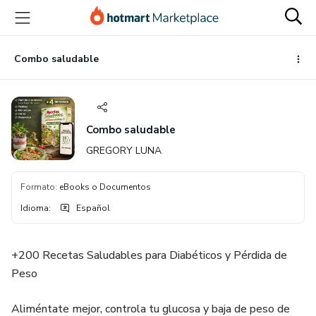
Ir
Ir
Ir
al
a
al
contenido
la
pie
principal
página
de
Combo saludable
de
página
pago
Combo saludable
GREGORY LUNA
Formato
:
eBooks o Documentos
Idioma
:
Español
+200 Recetas Saludables para Diabéticos y Pérdida de
Peso
Aliméntate mejor, controla tu glucosa y baja de peso de