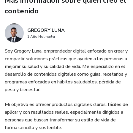
Más información sobre quien creó el
contenido
- Ayuda a mantener niveles de glucosa más estables
- Reduce antojos y mejora tus hábitos alimenticios
GREGORY LUNA
1 Año Hotmarter
- Disfruta comidas deliciosas sin complicaciones
Soy Gregory Luna, emprendedor digital enfocado en crear y
🎁 BONO EXCLUSIVO
compartir soluciones prácticas que ayuden a las personas a
mejorar su salud y su calidad de vida. Me especializo en el
Acceso a un Grupo Premium de WhatsApp, donde
desarrollo de contenidos digitales como guías, recetarios y
recibirás:
programas enfocados en hábitos saludables, pérdida de
peso y bienestar.
- 📲 Tips exclusivos de alimentación para diabéticos (grupo
de WhatsApp premium)
Mi objetivo es ofrecer productos digitales claros, fáciles de
aplicar y con resultados reales, especialmente dirigidos a
- 🥗 Nuevas recetas saludables seleccionadas cada día
personas que buscan transformar su estilo de vida de
forma sencilla y sostenible.
- 💬 Acompañamiento y motivación para mantener tus