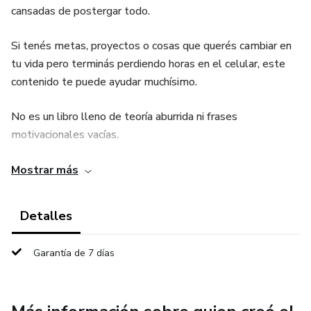
cansadas de postergar todo.
Si tenés metas, proyectos o cosas que querés cambiar en
tu vida pero terminás perdiendo horas en el celular, este
contenido te puede ayudar muchísimo.
No es un libro lleno de teoría aburrida ni frases
motivacionales vacías.
Es una guía práctica, directa y fácil de aplicar para ayudarte
Mostrar más
a recuperar el enfoque y volver a tener disciplina.
Detalles
¿Qué vas a encontrar adentro?
Garantía de 7 días
✅ Un plan dividido en 7 días
✅ Técnicas simples para dejar de procrastinar