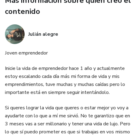
Más información sobre quien creó el
✅ Métodos para enfocarte aunque no tengas ganas
contenido
✅ Cómo dejar de depender de la motivación
Julián alegre
✅ Estrategias para evitar distracciones
✅ Ejercicios prácticos y fáciles de hacer
Joven emprendedor
Este ebook es para vos si…
Inicie la vida de emprendedor hace 1 año y actualmente
estoy escalando cada día más mi forma de vida y mis
* Dejás todo para último momento
emprendimientos, tuve muchas y muchas caídas pero lo
importante está en siempre seguir intentándolo.
* Te cuesta mantener hábitos
Si queres lograr la vida que queres o estar mejor yo voy a
* Sentís que perdés demasiado tiempo
ayudarte con lo que a mí me sirvió. No te garantizo que en
3 meses vas a ser millonario y tener una vida de lujo. Pero
* Arrancás cosas y las abandonás
lo que sí puedo prometer es que si trabajas en vos mismo