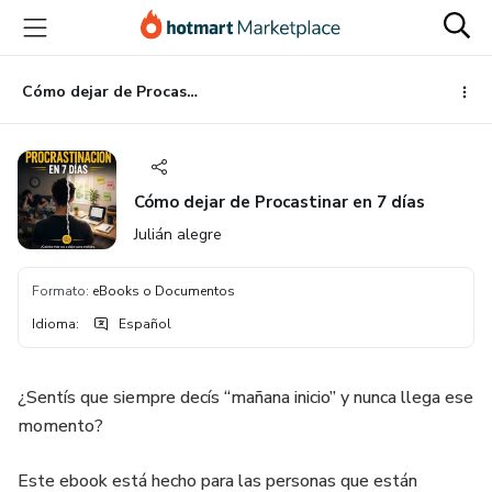
Ir
Ir
Ir
al
a
al
contenido
la
pie
principal
página
de
Cómo dejar de Procastinar en 7 días
de
página
pago
Cómo dejar de Procastinar en 7 días
Julián alegre
Formato
:
eBooks o Documentos
Idioma
:
Español
¿Sentís que siempre decís “mañana inicio” y nunca llega ese
momento?
Este ebook está hecho para las personas que están