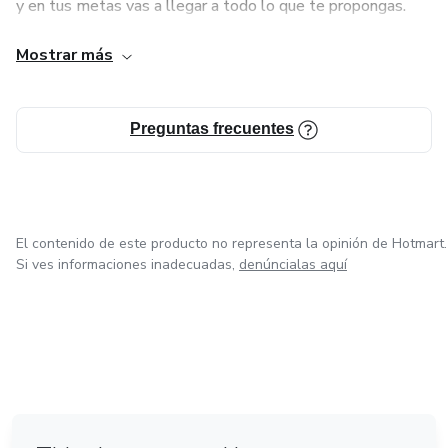
y en tus metas vas a llegar a todo lo que te propongas.
* Querés volver a enfocarte en tus objetivos
Mostrar más
Te ayudo a lograr tus metas🔥🏆
* Terminás el día sintiendo culpa por no avanzar
⸻
Preguntas frecuentes
Lo mejor de todo
No necesitás cambiar tu vida de un día para el otro.
El contenido de este producto no representa la opinión de Hotmart.
Si ves informaciones inadecuadas,
denúncialas aquí
Con pequeños cambios diarios podés empezar a recuperar
el control de tu tiempo y sentirte mucho mejor con vos
mismo.
en Ciudad de México
en Bogotá
en Amsterdam
en Madrid