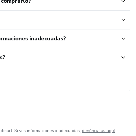
 comprarlo?
ormaciones inadecuadas?
s?
otmart. Si ves informaciones inadecuadas,
denúncialas aquí