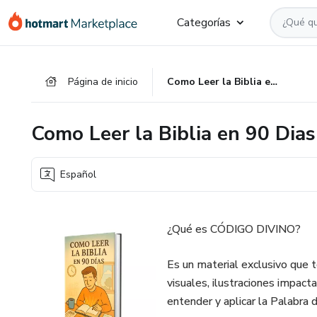
Ir
Ir
Ir
Categorías
al
a
al
contenido
la
pie
principal
página
de
Página de inicio
Como Leer la Biblia en 90 Dias
de
página
pago
Como Leer la Biblia en 90 Dias
Español
¿Qué es CÓDIGO DIVINO?
Es un material exclusivo que t
visuales, ilustraciones impact
entender y aplicar la Palabra