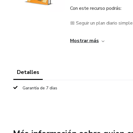
Con este recurso podrás:
📅 Seguir un plan diario simple
📖 Leer la Biblia completa sin
Mostrar más
⏰ Crear el hábito de la lectura 
🙏 Fortalecer tu vida espiritua
Detalles
Ideal para principiantes y par
Garantía de 7 días
compromiso.
👉 Agrega ahora este plan a 
Biblia en solo 90 días.