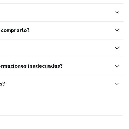
 comprarlo?
ormaciones inadecuadas?
s?