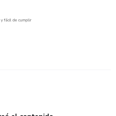
 y fácil de cumplir
 confusión ni desorden
bíblica en tu rutina diaria
l con constancia
a quienes desean retomar la lectura bíblica con enfoque y
tu compra y comienza hoy mismo tu camino para completar la