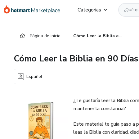
Ir
Ir
Ir
Categorías
al
a
al
contenido
la
pie
principal
página
de
Página de inicio
Cómo Leer la Biblia en 90 Días
de
página
pago
Cómo Leer la Biblia en 90 Días
Español
¿Te gustaría leer la Biblia c
mantener la constancia?
Este material te guía paso a p
leas la Biblia con claridad, disc