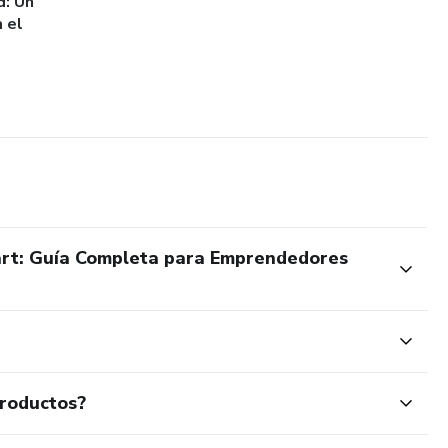
d: Un
 el
art: Guía Completa para Emprendedores
productos?