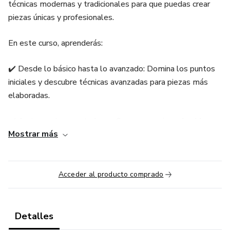
técnicas modernas y tradicionales para que puedas crear
piezas únicas y profesionales.
En este curso, aprenderás:
✔️ Desde lo básico hasta lo avanzado: Domina los puntos
iniciales y descubre técnicas avanzadas para piezas más
elaboradas.
✔️ Amigurumis encantadores: Crea personajes adorables
Mostrar más
que se destacan en el mercado.
✔️ Decoración y moda: Diseña ropa, accesorios, y
elementos decorativos que fascinen a tus clientes.
Acceder al producto comprado
✔️ Lectura de gráficos: Interpreta patrones y gráficos para
ampliar tu creatividad.
Detalles