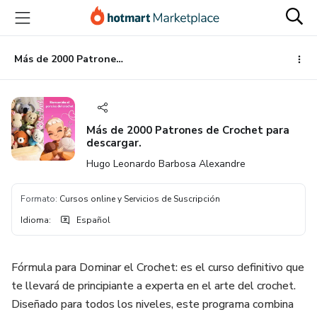
Ir
Ir
Ir
al
a
al
contenido
la
pie
principal
página
de
Más de 2000 Patrones de Crochet para descargar.
de
página
pago
Más de 2000 Patrones de Crochet para
descargar.
Hugo Leonardo Barbosa Alexandre
Formato
:
Cursos online y Servicios de Suscripción
Idioma
:
Español
Fórmula para Dominar el Crochet: es el curso definitivo que
te llevará de principiante a experta en el arte del crochet.
Diseñado para todos los niveles, este programa combina