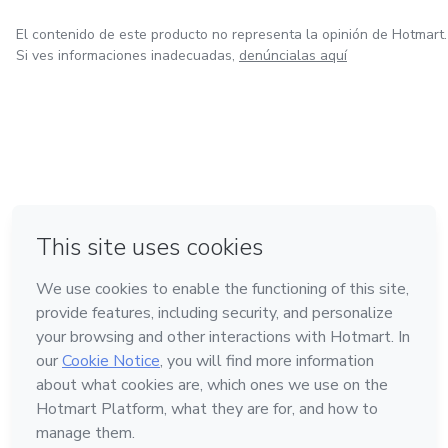
El contenido de este producto no representa la opinión de Hotmart.
Si ves informaciones inadecuadas,
denúncialas aquí
en Ciudad de México
en Bogotá
en Amsterdam
en Madrid
en Belo Horizonte
Hecho con
❤
Conoce Hotmart
Idioma
Español