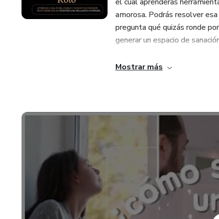
el cual aprenderás herramient
amorosa. Podrás resolver esa 
pregunta qué quizás ronde por
generar un espacio de sanación
Únete ahora y descubre cómo 
Mostrar más
autodescubrimiento y amor pr
¡Te veo en curso!