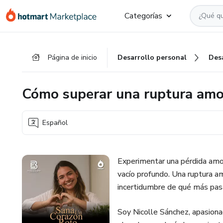
Ir
Ir
Ir
Categorías
al
a
al
contenido
la
pie
principal
página
de
Página de inicio
Desarrollo personal
Des
de
página
pago
Cómo superar una ruptura am
Español
Experimentar una pérdida amo
vacío profundo. Una ruptura am
incertidumbre de qué más pas
Soy Nicolle Sánchez, apasiona