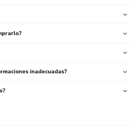
mprarlo?
ormaciones inadecuadas?
s?