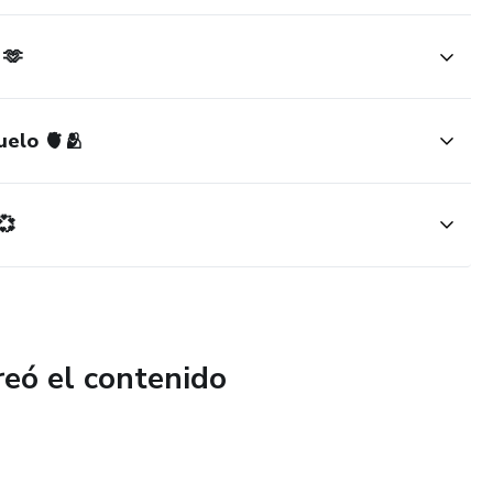
 🫶
uelo 🫀🫂
💞
reó el contenido