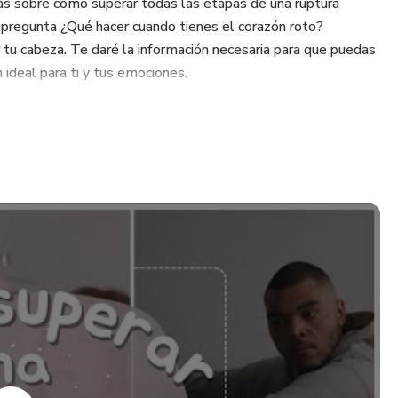
as sobre cómo superar todas las etapas de una ruptura
pregunta ¿Qué hacer cuando tienes el corazón roto?
 tu cabeza. Te daré la información necesaria para que puedas
 ideal para ti y tus emociones.
sanar tu corazón superando esta etapa mediante el
opio.