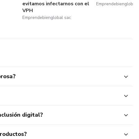
evitamos infectarnos con el
Emprendebienglobal 
VPH
Emprendebienglobal sac
orosa?
clusión digital?
productos?