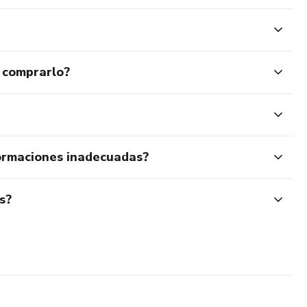
 comprarlo?
ormaciones inadecuadas?
s?