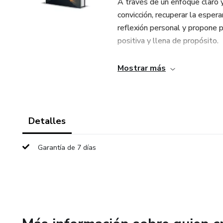
A través de un enfoque claro 
convicción, recuperar la esperan
reflexión personal y propone 
positiva y llena de propósito.
Ideal para quienes atraviesan
Mostrar más
reafirmar su confianza interio
creer y avanzar con determinac
Detalles
Garantía de 7 días