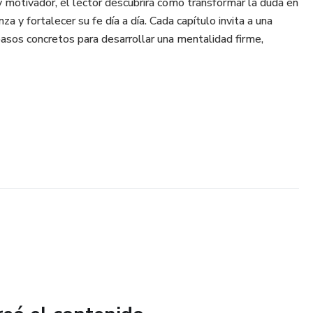
y motivador, el lector descubrirá cómo transformar la duda en
za y fortalecer su fe día a día. Cada capítulo invita a una
pasos concretos para desarrollar una mentalidad firme,
 momentos de crisis, buscan crecimiento espiritual o desean
r. Una lectura transformadora que te impulsará a levantarte,
ión.