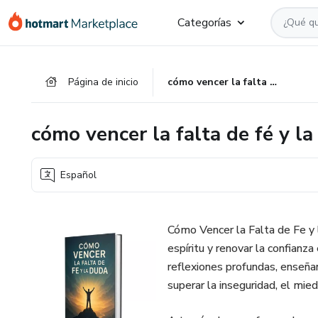
Ir
Ir
Ir
Categorías
al
a
al
contenido
la
pie
principal
página
de
Página de inicio
cómo vencer la falta de fé y la duda
de
página
pago
cómo vencer la falta de fé y l
Español
Cómo Vencer la Falta de Fe y l
espíritu y renovar la confianza
reflexiones profundas, enseña
superar la inseguridad, el mied